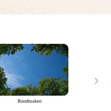
Rondmaken
Voor