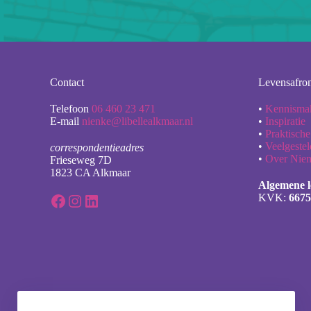
Contact
Levensafro
Telefoon
06 460 23 471
•
Kennisma
E-mail
nienke@libellealkmaar.nl
•
Inspiratie
•
Praktische
•
Veelgeste
correspondentieadres
•
Over Nie
Frieseweg 7D
1823 CA Alkmaar
Algemene 
Facebook
Instagram
LinkedIn
KVK:
6675