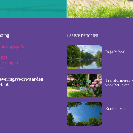
nding
Laatste berichten
kingsgesprek
In je bubbel
 tips
lde vragen
nke
leveringsvoorwaarden
Transformeren –
4550
voor het leven
Rondmaken