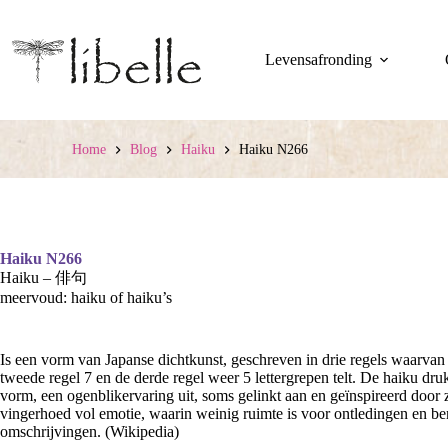
Ga
naar
de
Levensafronding
inhoud
Home
Blog
Haiku
Haiku N266
Haiku N266
Haiku – 俳句
meervoud: haiku of haiku’s
Is een vorm van Japanse dichtkunst, geschreven in drie regels waarvan d
tweede regel 7 en de derde regel weer 5 lettergrepen telt. De haiku druk
vorm, een ogenblikervaring uit, soms gelinkt aan en geïnspireerd door 
vingerhoed vol emotie, waarin weinig ruimte is voor ontledingen en b
omschrijvingen. (Wikipedia)