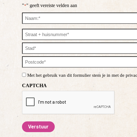
"
" geeft vereiste velden aan
*
Naam
*
Adres
*
Straat
+
huisnummer
Plaats
Postcode
Consent
Met het gebruik van dit formulier stem je in met de priv
*
CAPTCHA