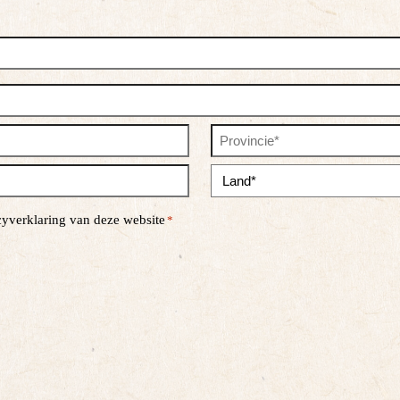
Staat
/
provincie
Land
/
acyverklaring van deze website
*
regio