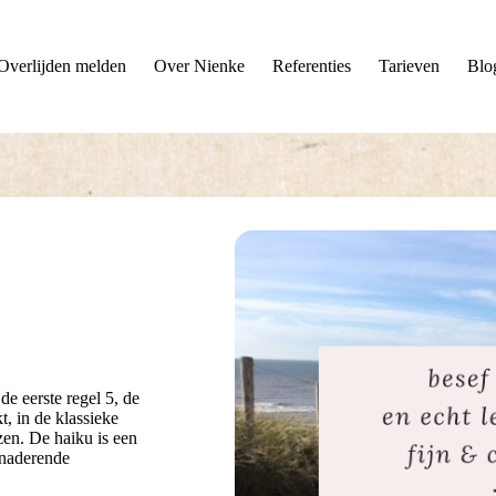
Overlijden melden
Over Nienke
Referenties
Tarieven
Blo
e eerste regel 5, de
t, in de klassieke
zen. De haiku is een
enaderende