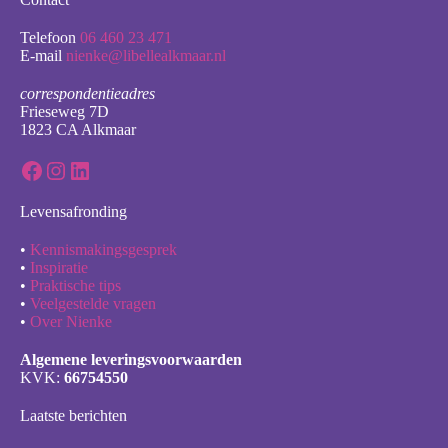
Telefoon
06 460 23 471
E-mail
nienke@libellealkmaar.nl
correspondentieadres
Frieseweg 7D
1823 CA Alkmaar
Facebook
Instagram
LinkedIn
Levensafronding
•
Kennismakingsgesprek
•
Inspiratie
•
Praktische tips
•
Veelgestelde vragen
•
Over Nienke
Algemene leveringsvoorwaarden
KVK:
66754550
Laatste berichten