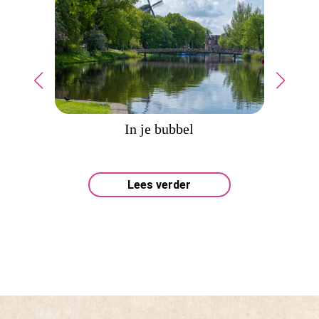
In je bubbel
Tra
Lees verder