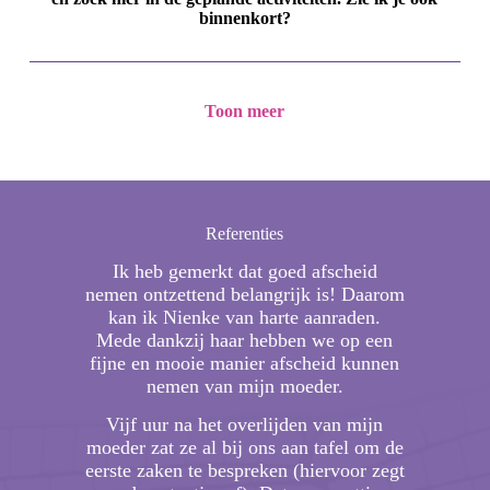
binnenkort?
Toon meer
Referenties
ze
Ik heb gemerkt dat goed afscheid
We 
ers,
nemen ontzettend belangrijk is! Daarom
ont
ijke
kan ik Nienke van harte aanraden.
pa
ugbaar
Mede dankzij haar hebben we op een
bes
ze eens
fijne en mooie manier afscheid kunnen
besch
n.
nemen van mijn moeder.
het or
rde(n)
maak
Vijf uur na het overlijden van mijn
ieders
moeder zat ze al bij ons aan tafel om de
Sa
eerste zaken te bespreken (hiervoor zegt
netwe
en mee