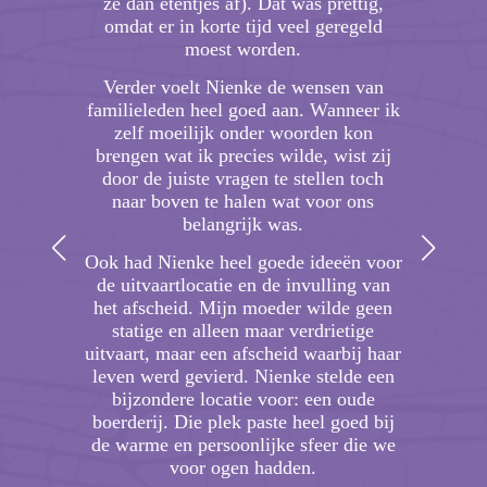
ze dan etentjes af). Dat was prettig,
st
ijd
omdat er in korte tijd veel geregeld
les
moest worden.
We he
eed zij
Verder voelt Nienke de wensen van
en 
and.
familieleden heel goed aan. Wanneer ik
hebb
en
zelf moeilijk onder woorden kon
zoc
tense
brengen wat ik precies wilde, wist zij
hebb
door de juiste vragen te stellen toch
ges
naar boven te halen wat voor ons
niet
belangrijk was.
aan
Ook had Nienke heel goede ideeën voor
de uitvaartlocatie en de invulling van
het afscheid. Mijn moeder wilde geen
statige en alleen maar verdrietige
uitvaart, maar een afscheid waarbij haar
leven werd gevierd. Nienke stelde een
bijzondere locatie voor: een oude
boerderij. Die plek paste heel goed bij
de warme en persoonlijke sfeer die we
voor ogen hadden.