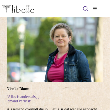
Ga
naar
de
inhoud
Nienke Blom:
‘Alles is anders als jij
iemand verliest’
Als iemand overlijdt die jou lief is, is dat wat alle aandacht