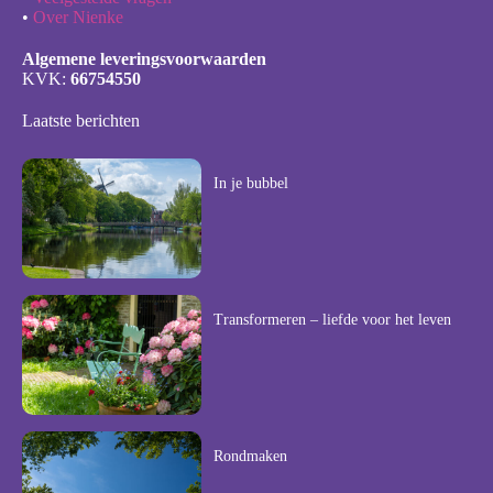
•
Over Nienke
Algemene leveringsvoorwaarden
KVK:
66754550
Laatste berichten
In je bubbel
Transformeren – liefde voor het leven
Rondmaken