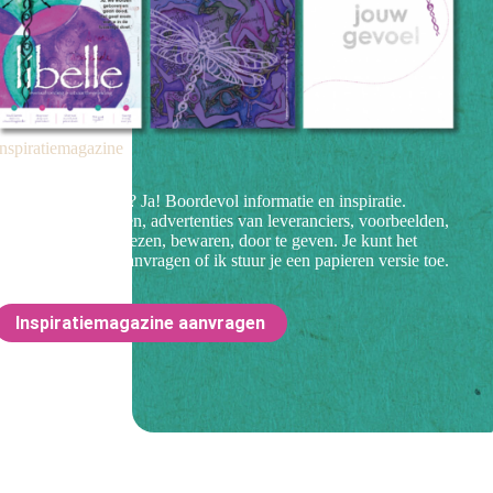
Inspiratiemagazine
libelle als magazine? Ja! Boordevol informatie en inspiratie.
Verhalen van mensen, advertenties van leveranciers, voorbeelden,
tips, lijstjes. Om te lezen, bewaren, door te geven. Je kunt het
magazine digitaal aanvragen of ik stuur je een papieren versie toe.
Inspiratiemagazine aanvragen