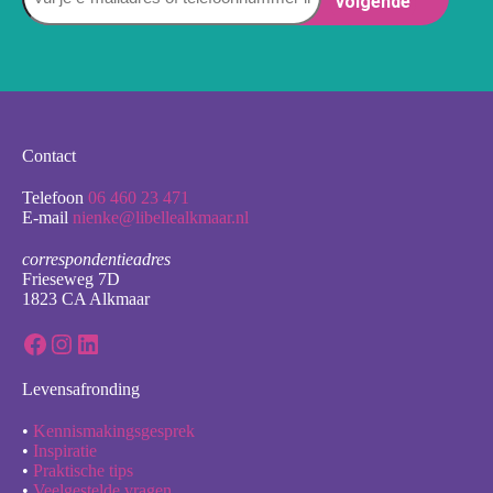
Contact
Telefoon
06 460 23 471
E-mail
nienke@libellealkmaar.nl
correspondentieadres
Frieseweg 7D
1823 CA Alkmaar
Facebook
Instagram
LinkedIn
Levensafronding
•
Kennismakingsgesprek
•
Inspiratie
•
Praktische tips
•
Veelgestelde vragen