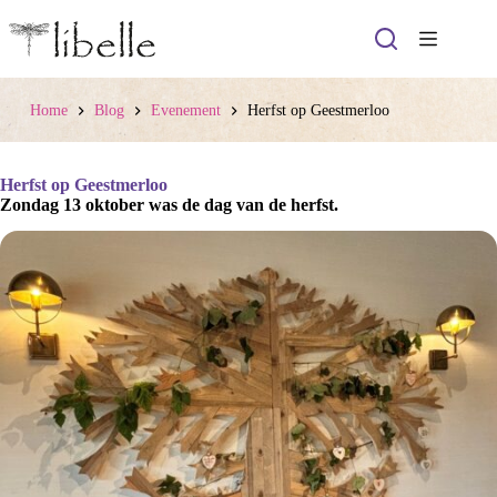
Ga
naar
de
inhoud
Home
Blog
Evenement
Herfst op Geestmerloo
Herfst op Geestmerloo
Zondag 13 oktober was de dag van de herfst.