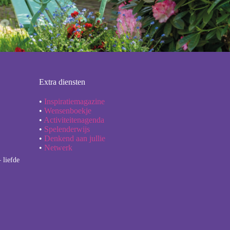
Extra diensten
•
Inspiratiemagazine
•
Wensenboekje
•
Activiteitenagenda
•
Spelenderwijs
•
Denkend aan jullie
•
Netwerk
 liefde