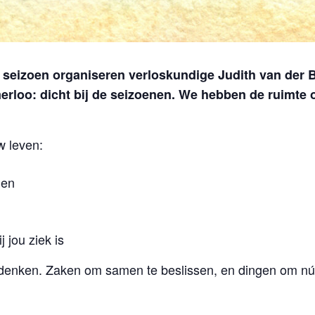
lk seizoen organiseren verloskundige Judith van der
oo: dicht bij de seizoenen. We hebben de ruimte om t
 leven:
den
j jou ziek is
 denken. Zaken om samen te beslissen, en dingen om nú