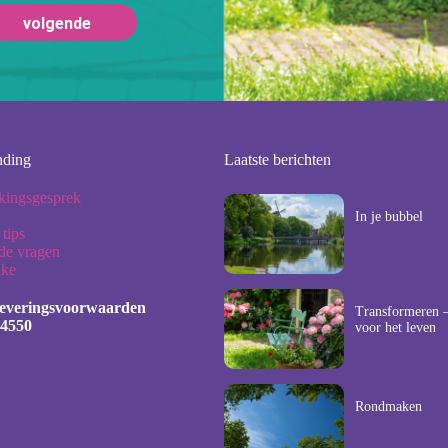
nding
Laatste berichten
kingsgesprek
In je bubbel
 tips
lde vragen
nke
leveringsvoorwaarden
Transformeren –
4550
voor het leven
Rondmaken