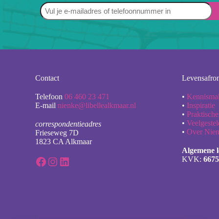
Naam
Contact
Levensafro
Telefoon
06 460 23 471
•
Kennisma
E-mail
nienke@libellealkmaar.nl
•
Inspiratie
•
Praktische
•
Veelgeste
correspondentieadres
•
Over Nie
Frieseweg 7D
1823 CA Alkmaar
Algemene 
Facebook
Instagram
LinkedIn
KVK:
6675