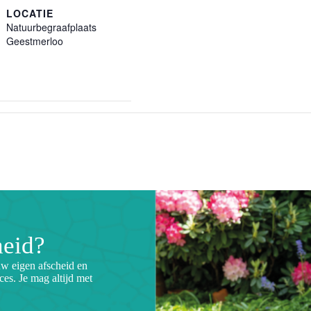
LOCATIE
Natuurbegraafplaats
Geestmerloo
heid?
uw eigen afscheid en
ces. Je mag altijd met